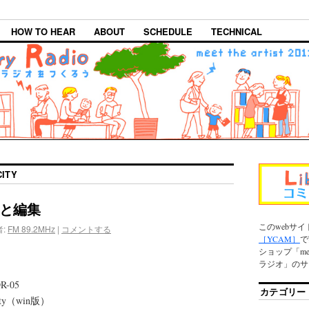
HOW TO HEAR
ABOUT
SCHEDULE
TECHNICAL
ITY
と編集
このwebサイ
:
FM 89.2MHz
|
コメントする
［YCAM］
で
ショップ「meet 
ラジオ」のサ
-05
カテゴリー
ty（win版）