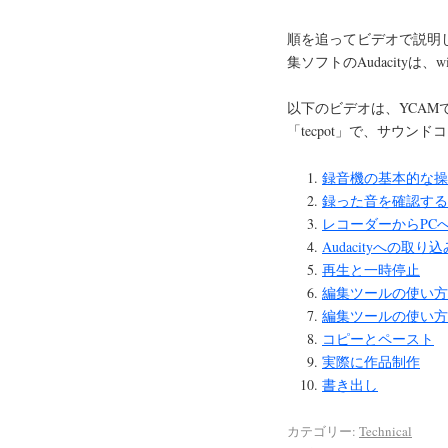
順を追ってビデオで説明
集ソフトのAudacityは、wi
以下のビデオは、YCAM
「tecpot」で、サウ
録音機の基本的な操
録った音を確認する
レコーダーからPC
Audacityへの取り込
再生と一時停止
編集ツールの使い方
編集ツールの使い方
コピーとペースト
実際に作品制作
書き出し
カテゴリー:
Technical