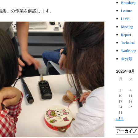
Broadcast
編集」の作業を解説します。
Lecture
LIVE
Meeting
Report
Technical
Workshop
未分類
2026年8月
月
火
3
4
10
11
17
18
24
25
31
« 5月
アーカイブ